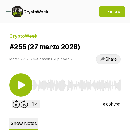
+ Follow
CryptoWeek
CryptoWeek
#255 (27 marzo 2026)
Share
March 27, 2026
•
Season 6
•
Episode 255
Use Left/Right to seek, Home/End to jump to st
0:00
|
17:01
Show Notes